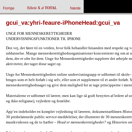
Billede
X
af
TOTAL
Forrige
Næste
gcui_va:yhri-feaure-iPhoneHead:gcui_va
UNGE FOR MENNESKERETTIGHEDER
UNDERVISNINGSFUNKTIONER TIL IPHONE
Den vej, der fører til en verden, hvor folk behandler hinanden med respekt og 
uddannelse. Mange menneskerettighedsorganisationer koncentrerer sig om at u
dem, der er ofre for dem. Unge for Menneskerettigheder supplerer det arbejde 
aktiviteter, der tager disse sager op.
Unge for Menneskerettigheders online undervisningsapp er udformet til skole-
bruges som et helt forløb i sig selv, eller som et supplement til et andet forløb. 
menneskerettighedssager og give dem mulighed for at tage principperne i menn
Materialerne er udformet til lærere, men kan lige så godt benyttes af ledere af
og ikke-religiøse), vejledere og forældre.
App’en indeholder en komplet vejledning til læreren; dokumentarfilmen
Histo
30 prisbelønnede public service-meddelelser, der illustrerer de 30 menneskere
musikvideoen og de to hæfter –
Hvad er menneskerettigheder?
og
Historien o