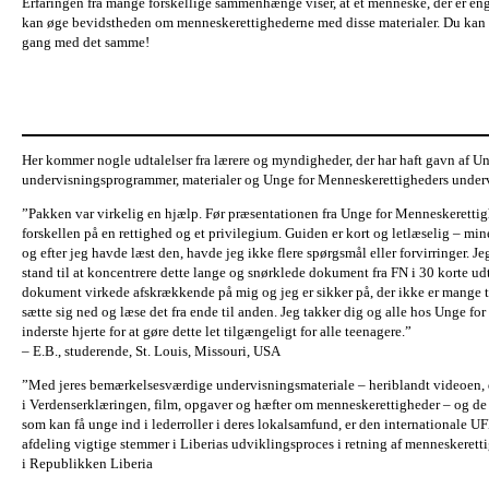
Erfaringen fra mange forskellige sammenhænge viser, at et menneske, der er eng
kan øge bevidstheden om menneskerettighederne med disse materialer. Du ka
gang med det samme!
Her kommer nogle udtalelser fra lærere og myndigheder, der har haft gavn af U
undervisningsprogrammer, materialer og Unge for Menneskerettigheders under
”Pakken var virkelig en hjælp. Før præsentationen fra Unge for Menneskerettig
forskellen på en rettighed og et privilegium. Guiden er kort og letlæselig – min
og efter jeg havde læst den, havde jeg ikke flere spørgsmål eller forvirringer. Je
stand til at koncentrere dette lange og snørklede dokument fra FN i 30 korte udt
dokument virkede afskrækkende på mig og jeg er sikker på, der ikke er mange tee
sætte sig ned og læse det fra ende til anden. Jeg takker dig og alle hos Unge fo
inderste hjerte for at gøre dette let tilgængeligt for alle teenagere.”
– E.B., studerende, St. Louis, Missouri, USA
”Med jeres bemærkelsesværdige undervisningsmateriale – heriblandt videoen, der
i Verdenserklæringen, film, opgaver og hæfter om menneskerettigheder – og de 
som kan få unge ind i lederroller i deres lokalsamfund, er den international
afdeling vigtige stemmer i Liberias udviklingsproces i retning af menneskeretti
i Republikken Liberia